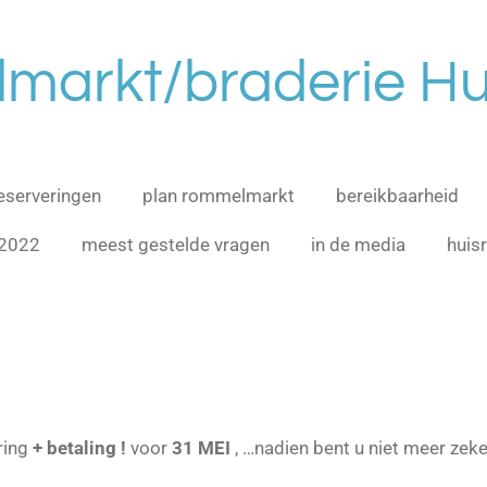
markt/braderie Hu
eserveringen
plan rommelmarkt
bereikbaarheid
 2022
meest gestelde vragen
in de media
huis
ring
+ betaling
!
voor
31 MEI
, …nadien bent u niet meer zek