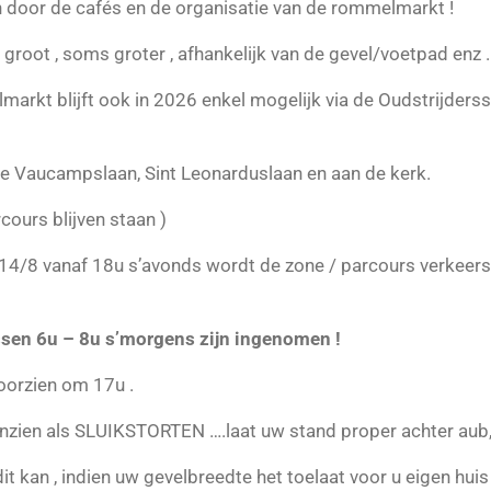
door de cafés en de organisatie van de rommelmarkt !
groot , soms groter , afhankelijk van de gevel/voetpad enz .
arkt blijft ook in 2026 enkel mogelijk via de Oudstrijderss
e Vaucampslaan, Sint Leonarduslaan en aan de kerk.
ours blijven staan )
/8 vanaf 18u s’avonds wordt de zone / parcours verkeers
sen 6u – 8u s’morgens zijn ingenomen !
oorzien om 17u .
zien als SLUIKSTORTEN ….laat uw stand proper achter aub, 
 kan , indien uw gevelbreedte het toelaat voor u eigen huis .