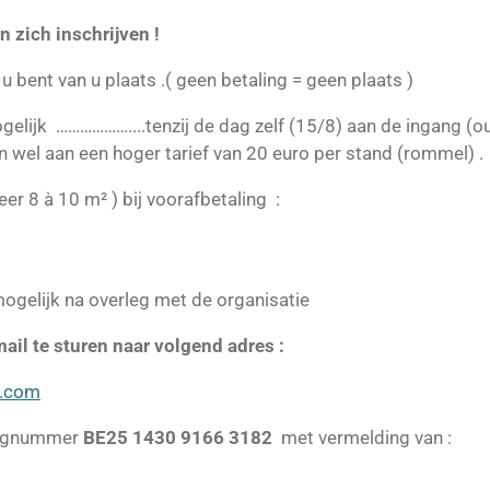
n zich inschrijven !
 u bent van u plaats .( geen betaling = geen plaats )
lijk ………………....tenzij de dag zelf (15/8) aan de ingang (oud
n wel aan een hoger tarief van 20 euro per stand (rommel) .
er 8 à 10 m² ) bij voorafbetaling :
ogelijk na overleg met de organisatie
ail te sturen naar volgend adres :
l.com
ingnummer
BE25 1430 9166 3182
met vermelding van :