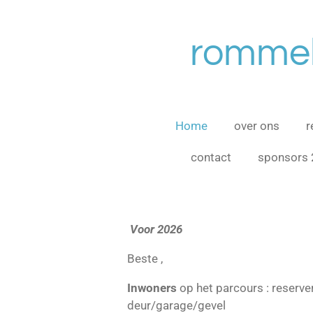
Ga
direct
rommel
naar
de
hoofdinhoud
Home
over ons
r
contact
sponsors
Voor 2026
Beste ,
Inwoners
op het parcours : reserve
deur/garage/gevel