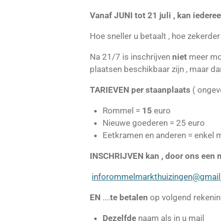
Vanaf JUNI tot 21 juli , kan iederee
Hoe sneller u betaalt , hoe zekerder
Na 21/7 is inschrijven
niet
meer moge
plaatsen beschikbaar zijn , maar da
TARIEVEN per staanplaats
( ongeve
Rommel =
15
euro
Nieuwe goederen = 25 euro
Eetkramen en anderen = enkel m
INSCHRIJVEN kan , door
ons een m
inforommelmarkthuizingen@gmai
EN
….
te betalen
op volgend reken
Dezelfde
naam als in u mail